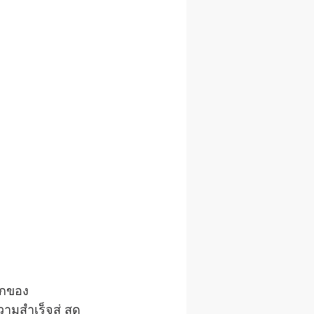
แรกของ
มสำเร็จสู่ สุด