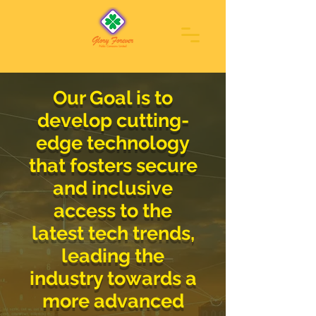
Our Goal is to
develop cutting-
edge technology
that fosters secure
and inclusive
access to the
latest tech trends,
leading the
industry towards a
more advanced